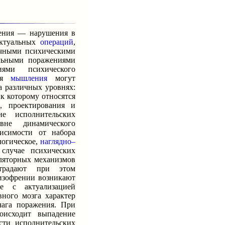
ия — нарушения в
ектуальных
операций
,
ичными психическими
альными поражениями
ями психического
ния
мышления
могут
а различных уровнях:
 к которому относятся
и
, проектирования и
не исполнительских
вне динамического
исимости от набора
логическое,
наглядно–
случае психических
уляторных механизмов
страдают при этом
шизофрении возникают
е с актуализацией
ного мозга характер
чага поражения. При
оисходит выпадение
сти исполнительских