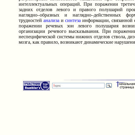
интеллектуальных операций. При поражении трети
задних отделов левого и правого полушарий прои
наглядно–образных и наглядно–действенных фо
трудностей
анализа
и
синтеза
информации, связанной 
поражении речевых зон левого полушария возни
организации речевого высказывания. При поражени
неспецифической системы нижних отделов ствола, ди
мозга, как правило, возникают динамические нарушен