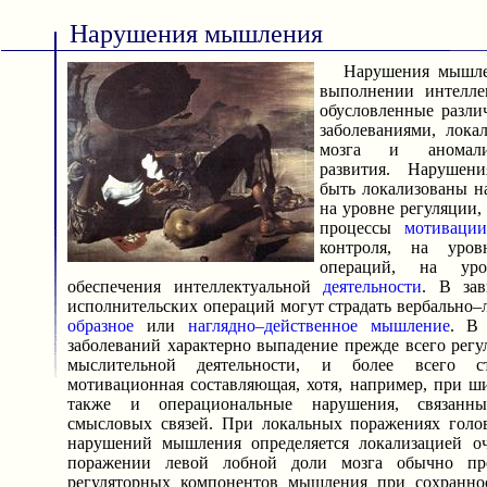
Нарушения мышления
Нарушения мышлен
выполнении интелл
обусловленные разл
заболеваниями, лок
мозга и аномали
развития. Наруше
быть локализованы н
на уровне регуляции,
процессы
мотиваци
контроля, на уров
операций, на уро
обеспечения интеллектуальной
деятельности
. В зав
исполнительских операций могут страдать вербально–
образное
или
наглядно–действенное мышление
. В 
заболеваний характерно выпадение прежде всего рег
мыслительной деятельности, и более всего 
мотивационная составляющая, хотя, например, при 
также и операциональные нарушения, связанны
смысловых связей. При локальных поражениях голов
нарушений мышления определяется локализацией о
поражении левой лобной доли мозга обычно пр
регуляторных компонентов мышления при сохранно