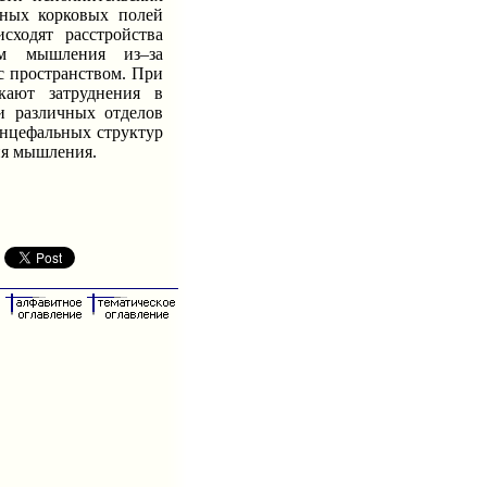
чных корковых полей
сходят расстройства
рм мышления из–за
с пространством. При
кают затруднения в
и различных отделов
энцефальных структур
ия мышления.