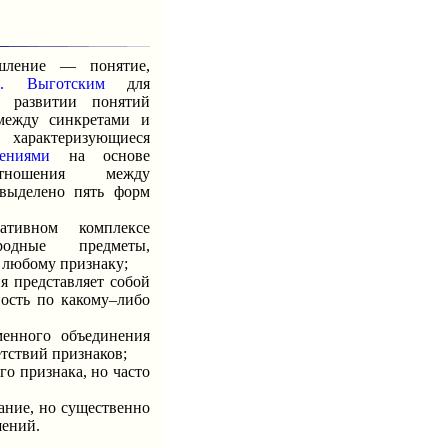
ение — понятие,
С. Выготским
для
в развитии понятий
 между синкретами и
 характеризующиеся
ениями
на основе
тношения между
выделено пять форм
вном комплексе
родные предметы,
о любому признаку;
 представляет собой
ость по какому–либо
енного объединения
тствий признаков;
о признака, но часто
ание, но существенно
шений.