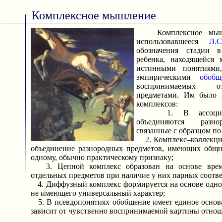
Комплексное мышление
Комплексное мышл
использовавшееся
Л.
обозначения стадии 
ребенка, находящейся
истинными понятиями,
эмпирическими
обобщ
воспринимаемых о
предметами. Им было 
комплексов:
1. В ассоциати
объединяются разно
связанные с образцом п
2. Комплекс–коллекция
объединение разнородных предметов, имеющих общн
одному, обычно практическому признаку;
3. Цепной комплекс образован на основе врем
отдельных предметов при наличие у них парных соотве
4. Диффузный комплекс формируется на основе одног
не имеющего универсальный характер;
5. В псевдопонятиях обобщение имеет единое основ
зависит от чувственно воспринимаемой картины отно