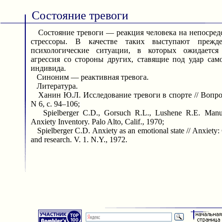
Состояние тревоги
Состояние тревоги — реакция человека на непосред
стрессоры. В качестве таких выступают прежд
психологические ситуации, в которых ожидается 
агрессия со стороны других, ставящие под удар са
индивида.
Синоним — реактивная тревога.
Литература.
Ханин Ю.Л. Исследование тревоги в спорте // Вопро
N 6, с. 94–106;
Spielberger C.D., Gorsuch R.L., Lushene R.E. Manual
Anxiety Inventory. Palo Alto, Calif., 1970;
Spielberger C.D. Anxiety as an emotional state // Anxiety: 
and research. V. 1. N.Y., 1972.