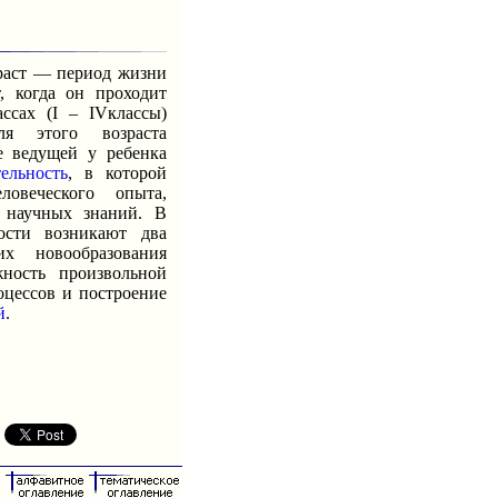
аст — период жизни
, когда он проходит
ссах (I – IVклассы)
ля этого возраста
ве ведущей у ребенка
тельность
, в которой
ловеческого опыта,
 научных знаний. В
ости возникают два
их новообразования
ность произвольной
оцессов и построение
й
.