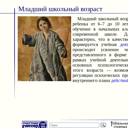
Младший школьный возраст
Младший школьный возр
ребенка от 6–7 до 10 лет
обучение в начальных кла
современной школе. Д
характерно, что в качест
формируется учебная
дея
происходит усвоение че
представленного в форме
рамках учебной деятельн
основных психологическ
этого возраста — возмож
регуляции психических пр
внутреннего плана
действи