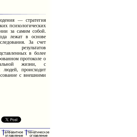
ения — стратегия
ких психологических
нии за самим собой.
ода лежат в основе
следования. За счет
е результатов
дставленных в более
рованном протоколе о
уальной жизни, с
 людей, происходит
асование с внешними