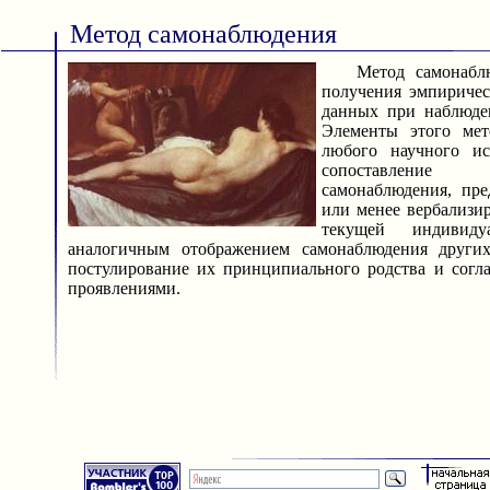
Метод самонаблюдения
Метод самонаблюд
получения эмпиричес
данных при наблюде
Элементы этого мет
любого научного ис
сопоставлени
самонаблюдения, пре
или менее вербализи
текущей индивид
аналогичным отображением самонаблюдения других
постулирование их принципиального родства и согл
проявлениями.