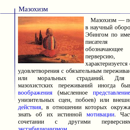
Мазохизм
Мазохизм — пон
в научный оборо
Эбингом по име
писателя За
обозначающ
перверсию
характеризуется
удовлетворения с обязательным пережива
или моральных страданий. Для в
мазохистских переживаний иногда быв
воображения
(мысленное
представлени
унизительных сцен, побоев) или внешн
действия
, в отношении которых окруж
знать об их истинной
мотивации
. Час
сочетании с другими перверсиям
эксгибиционизмом
.