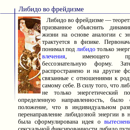
Либидо во фрейдизме
Либидо во фрейдизме — теорети
призванное объяснить динами
жизни на основе аналогии с эн
трактуется в физике. Первона
понимал под
либидо
только энер
влечения
, имеющего пр
бессознательную форму. З
распространено и на другие 
связанные с отношениями к роди
самому себе. В силу того, что ли
не только энергетический п
определенную направленность, было 
положение, что в индивидуальном раз
перенаправление либидозной энергии в н
была сформулирована идея о
вытеснен
сексуальной фиксированности либидо пу