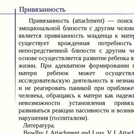
Привязанность
Привязанность (attachment) — поиск 
эмоциональной близости с другим челов
является привязанность младенца к мат
существует врожденная потребност
непосредственной близости с другим ч
основе осуществляется развитие ребенка в
жизни. При адекватном формировании п
матери ребенок может осуществл
исследовательскую деятельность в незна
и не реагировать паникой при приближе
человека, обращаясь к матери как надеж
невозможности установления привяз
развиваться реакции пассивности и возни
нарушения (госпитализм).
Литература.
Bowlby J. Attachment and Loss. V. I. Attach