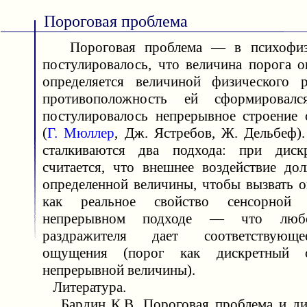
Пороговая проблема
Пороговая проблема — в психофи
постулировалось, что величина порога 
определяется величиной физического р
противоположность ей сформировалс
постулировалось непрерывное строение 
(
Г. Мюллер
, Дж. Ястребов, Ж. Дельбеф).
сталкиваются два подхода: при диск
считается, что внешнее воздействие до
определенной величины, чтобы вызвать 
как реальное свойство сенсорной 
непрерывном подходе — что любо
раздражителя дает соответствующе
ощущения (порог как дискретный с
непрерывной величины).
Литература.
Бардин К.В. Пороговая проблема и ди