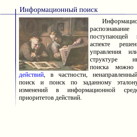
Информационный поиск
Информацион
распознавани
поступающей 
аспекте реше
управления ил
структуре ин
поиска можно
действий
, в частности, ненаправленны
поиск и поиск по заданному эталону
изменений в информационной среде
приоритетов действий.