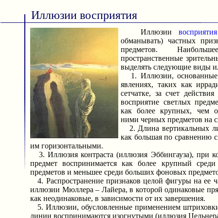
Иллюзии восприятия
Иллюзии
восприятия
обманывать) частных приз
предметов. Наибольше
пространственные зрительн
выделять следующие виды и
1. Иллюзии, основанные 
явлениях, таких как иррад
сетчатке, за счет действия
восприятие светлых предм
как более крупных, чем о
ними черных предметов на с
2. Длина вертикальных ли
как большая по сравнению 
им горизонтальными.
3. Иллюзия контраста (иллюзия Эббингауза), при к
предмет воспринимается как более крупный среди
предметов и меньшее среди больших фоновых предмето
4. Распространение признаков целой фигуры на ее ча
иллюзии Мюллера – Лайера, в которой одинаковые п
как неодинаковые, в зависимости от их завершения.
5. Иллюзии, обусловленные применением штриховки,
линии воспринимаются изогнутыми (иллюзия Цельнера