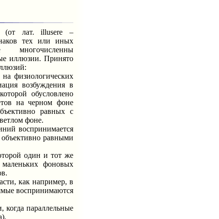
(от лат. illusere –
наков тех или иных
е многочисленны
ые иллюзии. Принято
ллюзий:
на физиологических
иация возбуждения в
 которой обусловлено
етов на черном фоне
бъективно равных с
ветлом фоне.
ний воспринимается
с объективно равными
оторой один и тот же
 маленьких фоновых
в.
сти, как например, в
рямые воспринимаются
 когда параллельные
).