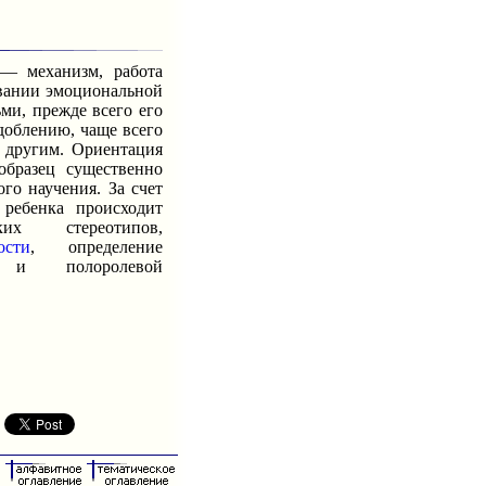
 механизм, работа
овании эмоциональной
ми, прежде всего его
доблению, чаще всего
 другим. Ориентация
образец существенно
го научения. За счет
ребенка происходит
ких стереотипов,
ости
, определение
 и полоролевой