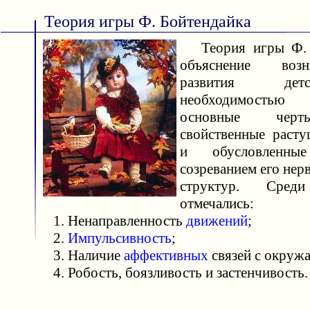
Теория игры Ф. Бойтендайка
Теория игры Ф. 
объяснение воз
развития д
необходимостью
основные черт
свойственные раст
и обусловленные
созреванием его не
структур. Сре
отмечались:
1. Ненаправленность
движений
;
2.
Импульсивность
;
3. Наличие
аффективных
связей с окру
4. Робость, боязливость и застенчивость.