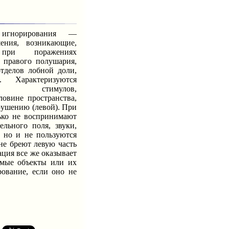
орирования —
ения, возникающие,
при поражениях
 правого полушария,
тделов лобной доли,
. Характеризуются
ем“ стимулов,
овине пространства,
ушению (левой). При
ько не воспринимают
ельного поля, звуки,
, но и не пользуются
не бреют левую часть
ция все же оказывает
емые объекты или их
рование, если оно не