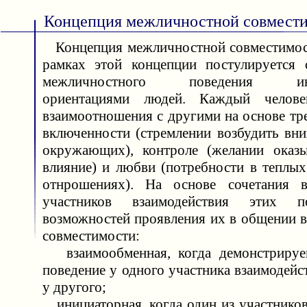
Концепция межличностной совмест
Концепция межличностной совместимост
рамках этой концепции постулируется 
межличностного поведения инд
ориентациями людей. Каждый челове
взаимоотношения с другими на основе тр
включенности (стремлении возбудить вни
окружающих), контроле (желании оказы
влияние) и любви (потребности в теплы
отнрошениях). На основе сочетания 
участников взаимодействия этих п
возможностей проявления их в общении 
совместимости:
взаимообменная, когда демонстрируе
поведение у одного участника взаимодейст
у другого;
инициаторная, когда один из участников