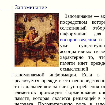
Запоминание
Запоминание — акт
посредством котор
селективный отбо
информации для 
воспроизведения
и в
уже существую
ассоциативных связе
характерно то, чт
памяти идет прежд
осмысленной 
запоминаемой информации. Если в р
реализуется прежде всего непосредствен
то в дальнейшем за счет употребления 
элементов происходит формирование оп
памяти, которая является решающей в 
человека. Положительную роль в запо