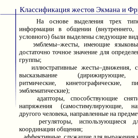
Классификация жестов Экмана и Фр
На основе выделения трех типов
информации в общении (внутреннего, 
условного) были выделены следующие вид
эмблемы–жесты, имеющие языковый
достаточно точное значение для определ
группы;
иллюстративные жесты–движения, с
высказывание (дирижирующие, у
ритмические, кинетографические, пик
эмблематические);
адапторы, способствующие сняти
напряжения (самостимулирующие, на
другого человека, направленные на предме
регуляторы, использующиеся дл
координации общения;
аффективные, служащие для выражения ч