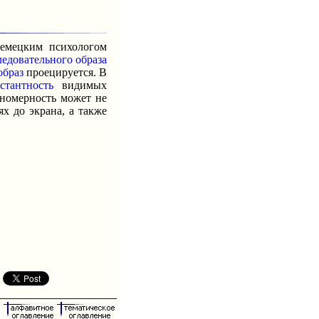
емецким психологом
ледовательного образа
образ
проецируется. В
стантность
видимых
ономерность может не
х до экрана, а также