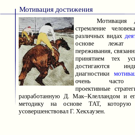
Мотивация достижения
Мотивация до
стремление челове
различных видах
дея
основе лежат э
переживания, связан
принятием тех усп
достигаются ин
диагностики
мотива
очень часто и
проективные стратег
разработанную Д. Мак–Клелландом и ег
методику на основе ТАТ, которую
усовершенствовал Г. Хекхаузен.