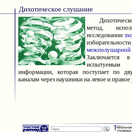
Дихотическое слушание
Дихотическо
метод, испо
исследовании
эх
избиратель
межполушарно
Заключается в
испытуемы
информации, которая поступает по дв
каналам через наушники на левое и правое 