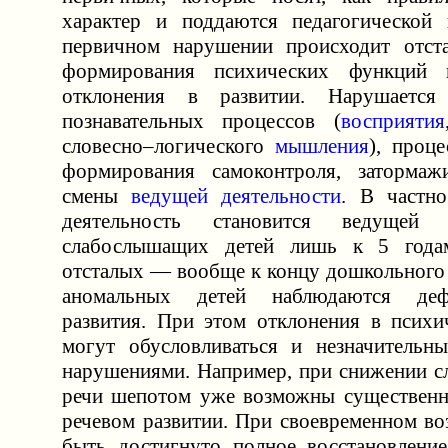
характер и поддаются педагогической 
первичном нарушении происходит отста
формирования психических функций 
отклонения в развитии. Нарушается
познавательных процессов (
восприятия
словесно–логического
мышления
), проц
формирования самоконтроля, затормажи
смены
ведущей деятельности
. В частно
деятельность становится ведуще
слабослышащих детей лишь к 5 года
отсталых — вообще к концу дошкольного 
аномальных детей наблюдаются деф
развития. При этом отклонения в психи
могут обусловливаться и незначительн
нарушениями. Например, при снижении сл
речи шепотом уже возможны существенн
речевом развитии. При своевременном во
быть достигнуто полное восстановлени