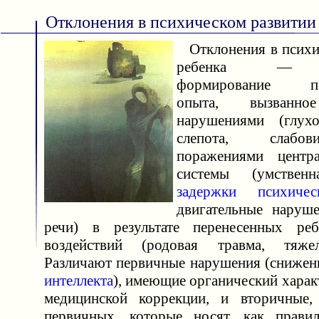
Отклонения в психическом развитии
Отклонения в психи
ребенка — не
формирование пси
опыта, вызванно
нарушениями (глухо
слепота, слабо
поражениями центр
системы (умственн
задержки психичес
двигательные наруш
речи) в результате перенесенных ре
воздействий (родовая травма, тяже
Различают первичные нарушения (снижени
интеллекта
), имеющие органический хара
медицинской коррекции, и вторичные,
первичных, которые носят, как правил