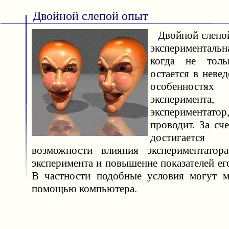
Двойной слепой опыт
Двойной слепой
эксперименталь
когда не толь
остается в неве
особенностя
экспериме
экспериментато
проводит. За сч
достигается
возможности влияния экспериментатора
эксперимента и повышение показателей ег
В частности подобные условия могут м
помощью компьютера.