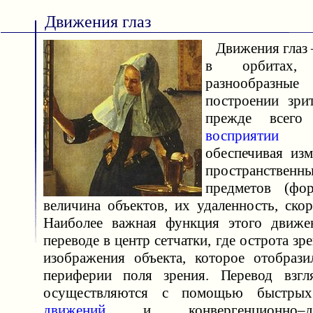
Движения глаз
Движения глаз 
в орбитах, 
разнообразн
построении зрит
прежде всего
восприятии
про
обеспечивая из
пространстве
предметов (фор
величина объектов, их удаленность, ско
Наиболее важная функция этого движен
переводе в центр сетчатки, где острота зр
изображения объекта, которое отобрази
периферии поля зрения. Перевод взгл
осуществляются с помощью быстр
движений
и конвергенционно–див