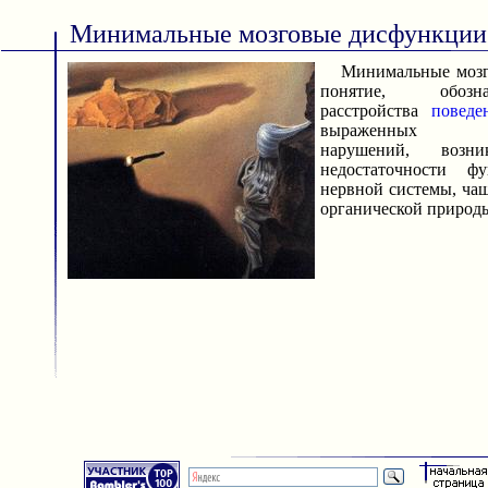
Минимальные мозговые дисфункции
Минимальные мозг
понятие, обозн
расстройства
поведе
выраженных ин
нарушений, воз
недостаточности ф
нервной системы, чащ
органической природ