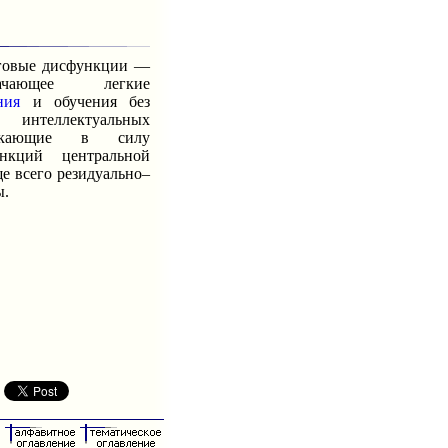
овые дисфункции —
ачающее легкие
ния
и обучения без
теллектуальных
никающие в силу
ункций центральной
е всего резидуально–
ы.