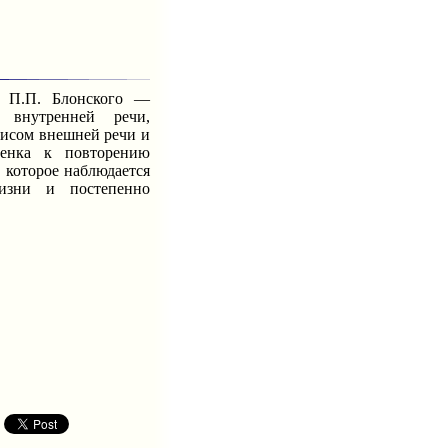
П.П. Блонского —
а внутренней речи,
зисом внешней речи и
бенка к повторению
 которое наблюдается
изни и постепенно