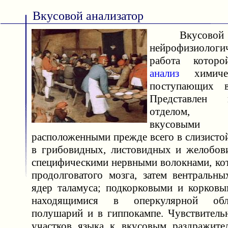
Вкусовой анализатор
Вкусовой а
нейрофизиологи
работа которо
анализ
химичес
поступающих в
Представлен п
отделом, о
вкусовыми 
расположенными прежде всего в слизисто
в грибовидных, листовидных и желобов
специфическими нервными волокнами, ко
продолговатого мозга, затем вентральн
ядер таламуса; подкорковыми и корковы
находящимися в оперкулярной об
полушарий и в гиппокампе. Чувствитель
участков языка к вкусовым раздражите