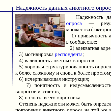
Надежность данных анкетного опрос
Надежность д
опроса
— резуль
множества факторо
1) привычность а
в сообществе;
2) адекватная адре
3) мотивировка
респондента
;
4) валидность анкетных вопросов;
5) хорошая структурированность опросни
к более сложному и снова к более простом
6) исчерпывающая инструкция;
7) понятность и недусмысленность
вопросов и ответов;
8) полнота всего опросника.
Степень надежности может быть определ
повторения анкетного опроса на той же 